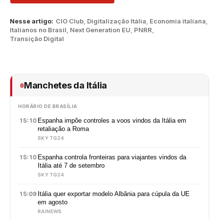
Nesse artigo:
CIO Club
,
Digitalização Itália
,
Economia italiana
,
Italianos no Brasil
,
Next Generation EU
,
PNRR
,
Transição Digital
Manchetes da Itália
HORÁRIO DE BRASÍLIA
15:10
Espanha impõe controles a voos vindos da Itália em
retaliação a Roma
SKY TG24
15:10
Espanha controla fronteiras para viajantes vindos da
Itália até 7 de setembro
SKY TG24
15:09
Itália quer exportar modelo Albânia para cúpula da UE
em agosto
RAINEWS