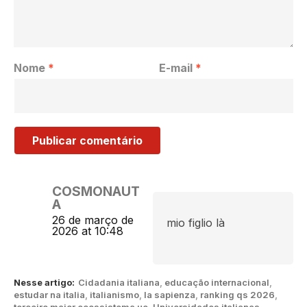
Nome
*
E-mail
*
COSMONAUT
A
26 de março de
mio figlio là
2026 at 10:48
Nesse artigo:
Cidadania italiana
,
educação internacional
,
estudar na italia
,
italianismo
,
la sapienza
,
ranking qs 2026
,
terceiro maior ecossistema ue
,
Universidades italianas