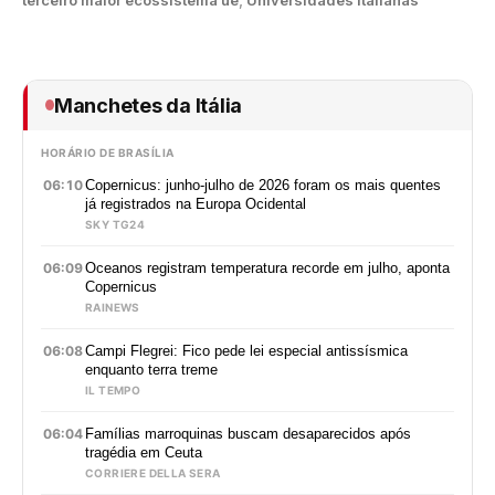
Manchetes da Itália
HORÁRIO DE BRASÍLIA
06:10
Copernicus: junho-julho de 2026 foram os mais quentes
já registrados na Europa Ocidental
SKY TG24
06:09
Oceanos registram temperatura recorde em julho, aponta
Copernicus
RAINEWS
06:08
Campi Flegrei: Fico pede lei especial antissísmica
enquanto terra treme
IL TEMPO
06:04
Famílias marroquinas buscam desaparecidos após
tragédia em Ceuta
CORRIERE DELLA SERA