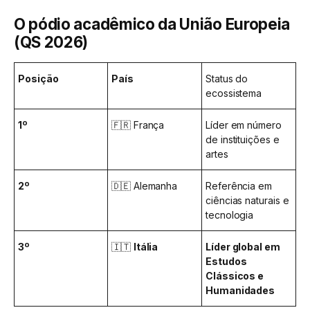
O pódio acadêmico da União Europeia
(QS 2026)
Posição
País
Status do
ecossistema
1º
🇫🇷 França
Líder em número
de instituições e
artes
2º
🇩🇪 Alemanha
Referência em
ciências naturais e
tecnologia
3º
🇮🇹
Itália
Líder global em
Estudos
Clássicos e
Humanidades