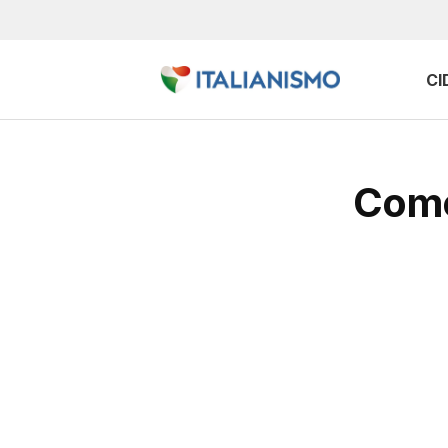
CI
Come