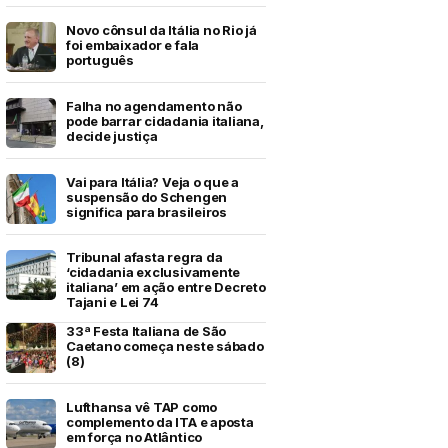
Novo cônsul da Itália no Rio já
foi embaixador e fala
português
Falha no agendamento não
pode barrar cidadania italiana,
decide justiça
Vai para Itália? Veja o que a
suspensão do Schengen
significa para brasileiros
Tribunal afasta regra da
‘cidadania exclusivamente
italiana’ em ação entre Decreto
Tajani e Lei 74
33ª Festa Italiana de São
Caetano começa neste sábado
(8)
Lufthansa vê TAP como
complemento da ITA e aposta
em força no Atlântico