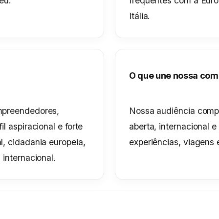
eu.
frequentes com a Euro
Itália.
O que une nossa co
mpreendedores,
Nossa audiência comp
l aspiracional e forte
aberta, internacional 
l, cidadania europeia,
experiências, viagens 
 internacional.