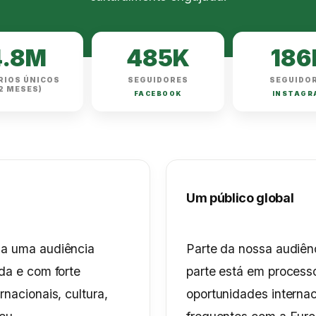
4.8M
485K
186
RIOS ÚNICOS
SEGUIDORES
SEGUIDO
12 MESES)
FACEBOOK
INSTAGR
Um público global
 a uma audiência
Parte da nossa audiênc
ída e com forte
parte está em proces
rnacionais, cultura,
oportunidades interna