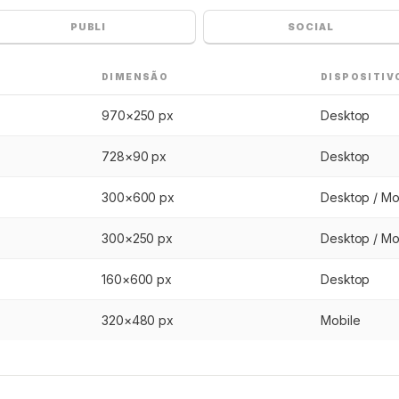
PUBLI
SOCIAL
DIMENSÃO
DISPOSITIV
970×250 px
Desktop
728×90 px
Desktop
300×600 px
Desktop / Mo
300×250 px
Desktop / Mo
160×600 px
Desktop
320×480 px
Mobile