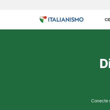
CI
D
Conecte s