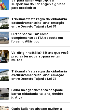
Vai para Itália? Veja o que a
suspensão do Schengen significa
para brasileiros
Tribunal afasta regra da ‘cidadania
exclusivamente italiana’ em ação
entre Decreto Tajani e Lei 74
Lufthansa vê TAP como
complemento da ITA e aposta em
força no Atlântico
Vai dirigir na Itália? 5 itens que você
precisa ter no carro para evitar
multas
Tribunal afasta regra da ‘cidadania
exclusivamente italiana’ em ação
entre Decreto Tajani e Lei 74
Falha no agendamento não pode
barrar cidadania italiana, decide
justiça
Garis italianos ajudam mulher a