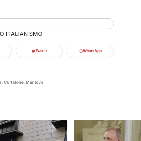
 O ITALIANISMO
Twitter
WhatsApp
a
,
Curtatone
,
Mantova