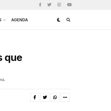
S
AGENDA
s que
ana.