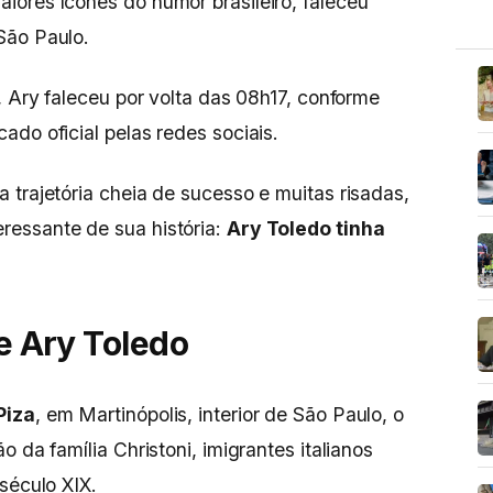
aiores ícones do humor brasileiro, faleceu
São Paulo.
, Ary faleceu por volta das 08h17, conforme
do oficial pelas redes sociais.
 trajetória cheia de sucesso e muitas risadas,
essante de sua história:
Ary Toledo tinha
de Ary Toledo
Piza
, em Martinópolis, interior de São Paulo, o
 da família Christoni, imigrantes italianos
século XIX.