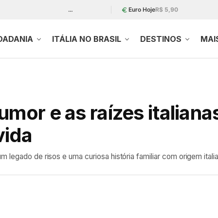
…
Euro Hoje
R$ 5,90
DADANIA
ITÁLIA NO BRASIL
DESTINOS
MAI
umor e as raízes italiana
vida
 legado de risos e uma curiosa história familiar com origem itali