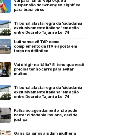
Vai para Itália? Veja o que a
suspensão do Schengen significa
para brasileiros
Tribunal afasta regra da ‘cidadania
exclusivamente italiana’ em ação
entre Decreto Tajani e Lei 74
Lufthansa vê TAP como
complemento da ITA e aposta em
força no Atlântico
Vai dirigir na Itália? 5 itens que você
precisa ter no carro para evitar
multas
Tribunal afasta regra da ‘cidadania
exclusivamente italiana’ em ação
entre Decreto Tajani e Lei 74
Falha no agendamento não pode
barrar cidadania italiana, decide
justiça
Garis italianos ajudam mulher a