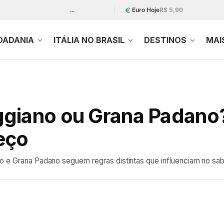
…
Euro Hoje
R$ 5,90
DADANIA
ITÁLIA NO BRASIL
DESTINOS
MAI
giano ou Grana Padano?
eço
 e Grana Padano seguem regras distintas que influenciam no sabor