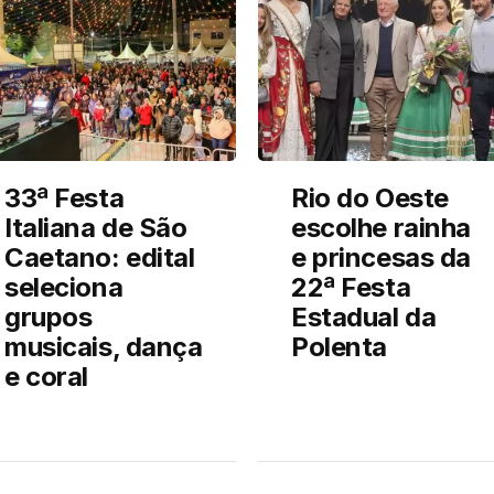
33ª Festa
Rio do Oeste
Italiana de São
escolhe rainha
Caetano: edital
e princesas da
seleciona
22ª Festa
grupos
Estadual da
musicais, dança
Polenta
e coral