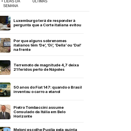
+ LIDAS DA
ÚLTIMAS
SEMANA
Luxemburgo terá de responder à
pergunta que a Corte italiana evitou
Por que alguns sobrenomes
italianos têm ‘De’, ‘Di’, ‘Della’ ou ‘Dal’
na frente
Terremoto de magnitude 4,7 deixa
21 feridos perto de Nápoles
50 anos do Fiat 147: quando o Brasil
inventou o carro a etanol
Pietro Tombaccini assume
Consulado da Itália em Belo
Horizonte
Meloni escolhe Puglia pela quinta