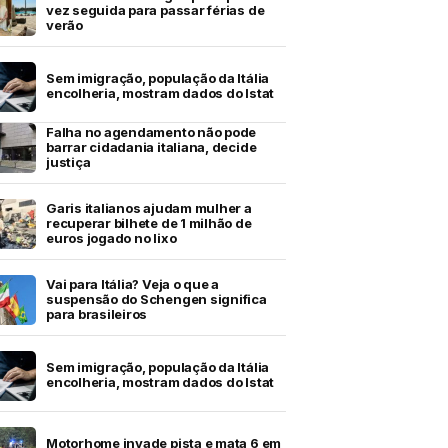
vez seguida para passar férias de
verão
Sem imigração, população da Itália
encolheria, mostram dados do Istat
Falha no agendamento não pode
barrar cidadania italiana, decide
justiça
Garis italianos ajudam mulher a
recuperar bilhete de 1 milhão de
euros jogado no lixo
Vai para Itália? Veja o que a
suspensão do Schengen significa
para brasileiros
Sem imigração, população da Itália
encolheria, mostram dados do Istat
Motorhome invade pista e mata 6 em