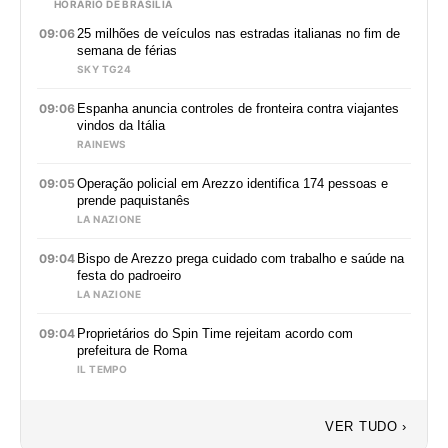
HORÁRIO DE BRASÍLIA
09:06
25 milhões de veículos nas estradas italianas no fim de
semana de férias
SKY TG24
09:06
Espanha anuncia controles de fronteira contra viajantes
vindos da Itália
RAINEWS
09:05
Operação policial em Arezzo identifica 174 pessoas e
prende paquistanês
LA NAZIONE
09:04
Bispo de Arezzo prega cuidado com trabalho e saúde na
festa do padroeiro
LA NAZIONE
09:04
Proprietários do Spin Time rejeitam acordo com
prefeitura de Roma
IL TEMPO
VER TUDO ›