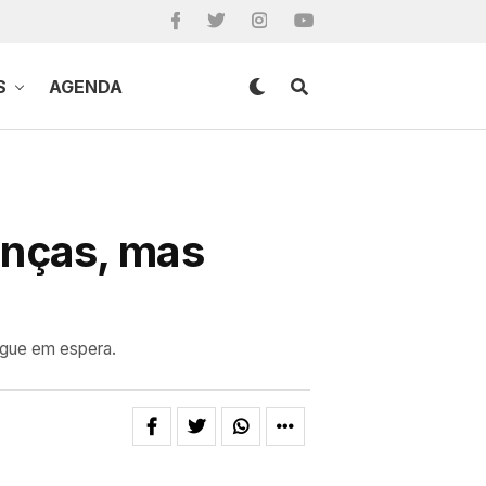
S
AGENDA
enças, mas
egue em espera.