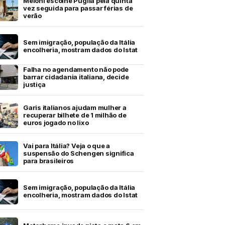
Meloni escolhe Puglia pela quinta
vez seguida para passar férias de
verão
Sem imigração, população da Itália
encolheria, mostram dados do Istat
Falha no agendamento não pode
barrar cidadania italiana, decide
justiça
Garis italianos ajudam mulher a
recuperar bilhete de 1 milhão de
euros jogado no lixo
Vai para Itália? Veja o que a
suspensão do Schengen significa
para brasileiros
Sem imigração, população da Itália
encolheria, mostram dados do Istat