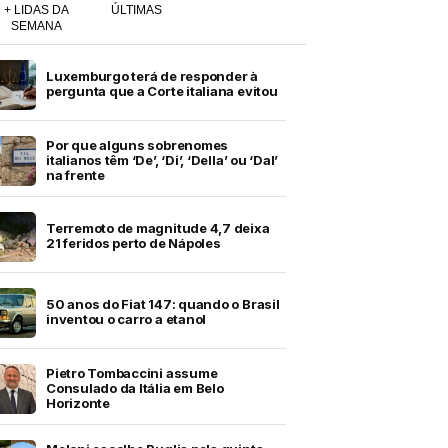
+ LIDAS DA
ÚLTIMAS
SEMANA
Luxemburgo terá de responder à
pergunta que a Corte italiana evitou
Por que alguns sobrenomes
italianos têm ‘De’, ‘Di’, ‘Della’ ou ‘Dal’
na frente
Terremoto de magnitude 4,7 deixa
21 feridos perto de Nápoles
50 anos do Fiat 147: quando o Brasil
inventou o carro a etanol
Pietro Tombaccini assume
Consulado da Itália em Belo
Horizonte