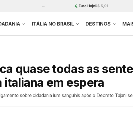
…
Euro Hoje
R$ 5,91
DADANIA
ITÁLIA NO BRASIL
DESTINOS
MAI
ca quase todas as sent
 italiana em espera
lgamento sobre cidadania iure sanguinis após o Decreto Tajani s