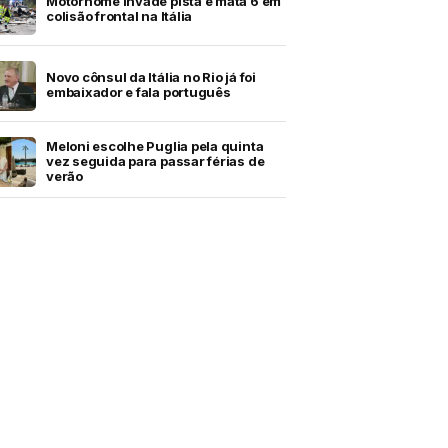
Motorhome invade pista e mata 6 em
colisão frontal na Itália
Novo cônsul da Itália no Rio já foi
embaixador e fala português
Meloni escolhe Puglia pela quinta
vez seguida para passar férias de
verão