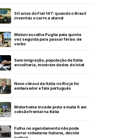
50 anos do Fiat 147: quando o Brasil
inventou o carro a etanol
Meloni escolhe Puglia pela quinta
vez seguida para passar férias de
verão
Sem imigração, população da Itália
encolheria, mostram dados do Istat
Novo cônsul da Itália no Rio já foi
embaixador e fala português
Motorhome invade pista e mata 6 em
colisão frontal na Itália
Falha no agendamento não pode
barrar cidadania italiana, decide
justiça