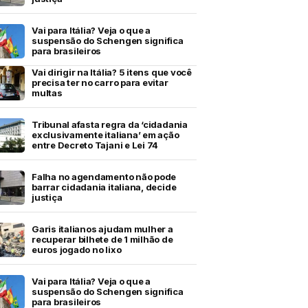
Vai para Itália? Veja o que a
suspensão do Schengen significa
para brasileiros
Vai dirigir na Itália? 5 itens que você
precisa ter no carro para evitar
multas
Tribunal afasta regra da ‘cidadania
exclusivamente italiana’ em ação
entre Decreto Tajani e Lei 74
Falha no agendamento não pode
barrar cidadania italiana, decide
justiça
Garis italianos ajudam mulher a
recuperar bilhete de 1 milhão de
euros jogado no lixo
Vai para Itália? Veja o que a
suspensão do Schengen significa
para brasileiros