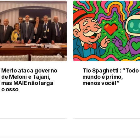
Merlo ataca governo
Tio Spaghetti : “Todo
de Meloni e Tajani,
mundo é primo,
mas MAIE não larga
menos você!”
o osso