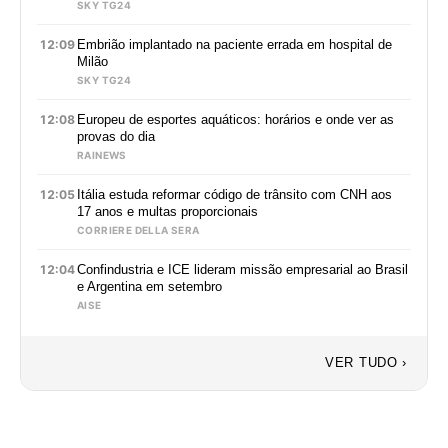
SKY TG24
12:09
Embrião implantado na paciente errada em hospital de
Milão
SKY TG24
12:08
Europeu de esportes aquáticos: horários e onde ver as
provas do dia
RAINEWS
12:05
Itália estuda reformar código de trânsito com CNH aos
17 anos e multas proporcionais
CORRIERE DELLA SERA
12:04
Confindustria e ICE lideram missão empresarial ao Brasil
e Argentina em setembro
AISE
VER TUDO ›