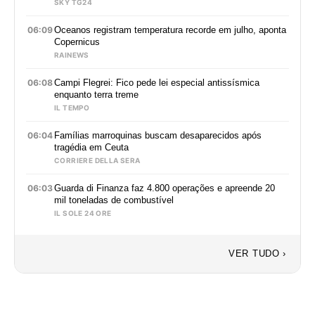
SKY TG24
06:09
Oceanos registram temperatura recorde em julho, aponta
Copernicus
RAINEWS
06:08
Campi Flegrei: Fico pede lei especial antissísmica
enquanto terra treme
IL TEMPO
06:04
Famílias marroquinas buscam desaparecidos após
tragédia em Ceuta
CORRIERE DELLA SERA
06:03
Guarda di Finanza faz 4.800 operações e apreende 20
mil toneladas de combustível
IL SOLE 24 ORE
VER TUDO ›