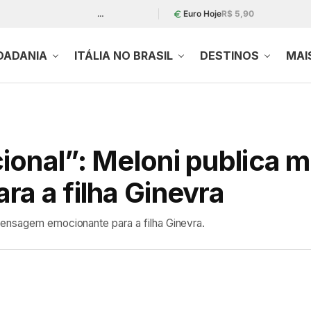
…
Euro Hoje
R$ 5,90
DADANIA
ITÁLIA NO BRASIL
DESTINOS
MAI
ional”: Meloni publica
a a filha Ginevra
mensagem emocionante para a filha Ginevra.