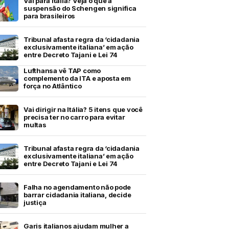
Vai para Itália? Veja o que a
suspensão do Schengen significa
para brasileiros
Tribunal afasta regra da ‘cidadania
exclusivamente italiana’ em ação
entre Decreto Tajani e Lei 74
Lufthansa vê TAP como
complemento da ITA e aposta em
força no Atlântico
Vai dirigir na Itália? 5 itens que você
precisa ter no carro para evitar
multas
Tribunal afasta regra da ‘cidadania
exclusivamente italiana’ em ação
entre Decreto Tajani e Lei 74
Falha no agendamento não pode
barrar cidadania italiana, decide
justiça
Garis italianos ajudam mulher a