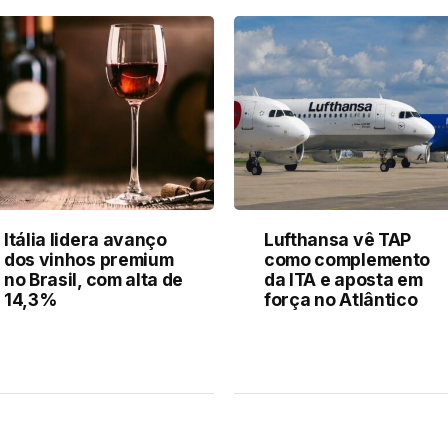
Itália lidera avanço
Lufthansa vê TAP
dos vinhos premium
como complemento
no Brasil, com alta de
da ITA e aposta em
14,3%
força no Atlântico