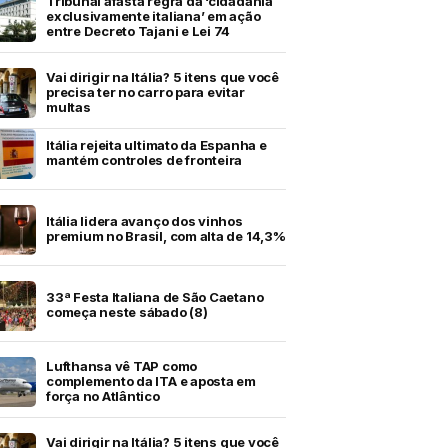
Tribunal afasta regra da ‘cidadania
exclusivamente italiana’ em ação
entre Decreto Tajani e Lei 74
Vai dirigir na Itália? 5 itens que você
precisa ter no carro para evitar
multas
Itália rejeita ultimato da Espanha e
mantém controles de fronteira
Itália lidera avanço dos vinhos
premium no Brasil, com alta de 14,3%
33ª Festa Italiana de São Caetano
começa neste sábado (8)
Lufthansa vê TAP como
complemento da ITA e aposta em
força no Atlântico
Vai dirigir na Itália? 5 itens que você