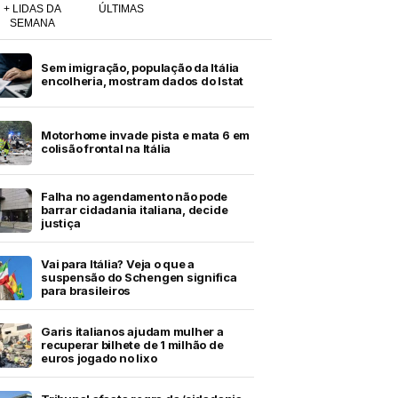
+ LIDAS DA
ÚLTIMAS
SEMANA
Sem imigração, população da Itália
encolheria, mostram dados do Istat
Motorhome invade pista e mata 6 em
colisão frontal na Itália
Falha no agendamento não pode
barrar cidadania italiana, decide
justiça
Vai para Itália? Veja o que a
suspensão do Schengen significa
para brasileiros
Garis italianos ajudam mulher a
recuperar bilhete de 1 milhão de
euros jogado no lixo