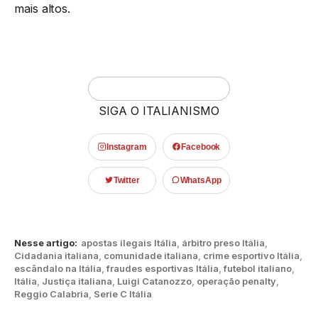
mais altos.
SIGA O ITALIANISMO
Instagram
Facebook
Twitter
WhatsApp
Nesse artigo:
apostas ilegais Itália
,
árbitro preso Itália
,
Cidadania italiana
,
comunidade italiana
,
crime esportivo Itália
,
escândalo na Itália
,
fraudes esportivas Itália
,
futebol italiano
,
Itália
,
Justiça italiana
,
Luigi Catanozzo
,
operação penalty
,
Reggio Calabria
,
Serie C Itália