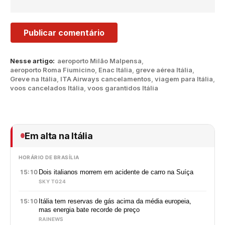
Nesse artigo:
aeroporto Milão Malpensa
,
aeroporto Roma Fiumicino
,
Enac Itália
,
greve aérea Itália
,
Greve na Itália
,
ITA Airways cancelamentos
,
viagem para Itália
,
voos cancelados Itália
,
voos garantidos Itália
Em alta na Itália
HORÁRIO DE BRASÍLIA
15:10
Dois italianos morrem em acidente de carro na Suíça
SKY TG24
15:10
Itália tem reservas de gás acima da média europeia,
mas energia bate recorde de preço
RAINEWS