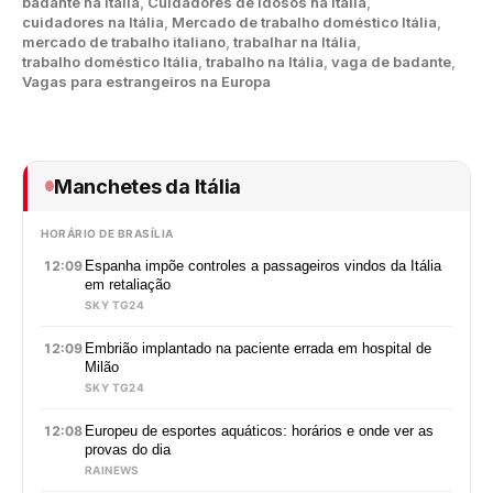
badante na itália
,
Cuidadores de idosos na Itália
,
cuidadores na Itália
,
Mercado de trabalho doméstico Itália
,
mercado de trabalho italiano
,
trabalhar na Itália
,
trabalho doméstico Itália
,
trabalho na Itália
,
vaga de badante
,
Vagas para estrangeiros na Europa
Manchetes da Itália
HORÁRIO DE BRASÍLIA
12:09
Espanha impõe controles a passageiros vindos da Itália
em retaliação
SKY TG24
12:09
Embrião implantado na paciente errada em hospital de
Milão
SKY TG24
12:08
Europeu de esportes aquáticos: horários e onde ver as
provas do dia
RAINEWS