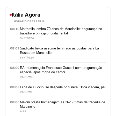
Itália Agora
HORÁRIO DE BRASÍLIA
08:10
Mattarella lembra 70 anos de Marcinelle: segurança no
trabalho é princípio fundamental
SKY TG24
08:09
Sindicato belga assume ter virado as costas para La
Russa em Marcinelle
SKY TG24
08:09
RAI homenageia Francesco Guccini com programação
especial após morte do cantor
RAINEWS
08:08
Filha de Guccini se despede no funeral: 'Boa viagem, pai'
RAINEWS
08:06
Meloni presta homenagem às 262 vítimas da tragédia de
Marcinelle
AISE