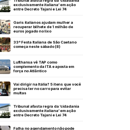
Tribunal afasta regra da ‘cidadania
exclusivamente italiana’ em ação
entre Decreto Tajani e Lei 74
Garis italianos ajudam mulher a
recuperar bilhete de 1 milhão de
euros jogado no lixo
33ª Festa Italiana de São Caetano
começa neste sábado (8)
Lufthansa vê TAP como
complemento da ITA e aposta em
força no Atlântico
Vai dirigir na Itália? 5 itens que você
precisa ter no carro para evitar
multas
Tribunal afasta regra da ‘cidadania
exclusivamente italiana’ em ação
entre Decreto Tajani e Lei 74
Falha no agendamento não pode