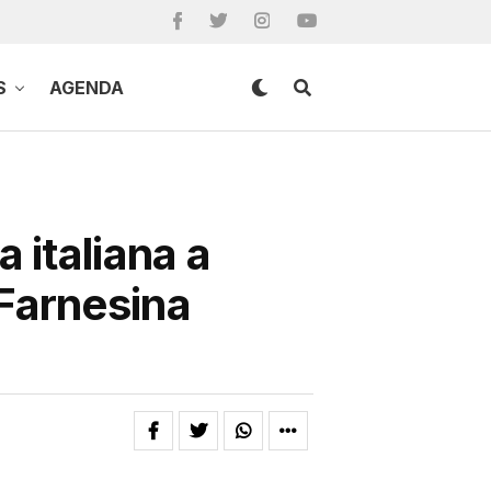
S
AGENDA
 italiana a
Farnesina