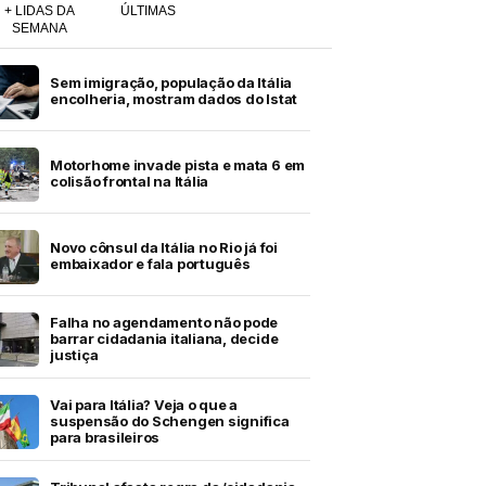
+ LIDAS DA
ÚLTIMAS
SEMANA
Sem imigração, população da Itália
encolheria, mostram dados do Istat
Motorhome invade pista e mata 6 em
colisão frontal na Itália
Novo cônsul da Itália no Rio já foi
embaixador e fala português
Falha no agendamento não pode
barrar cidadania italiana, decide
justiça
Vai para Itália? Veja o que a
suspensão do Schengen significa
para brasileiros