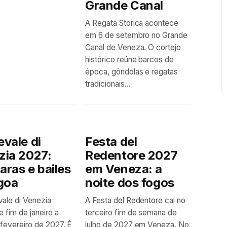
Grande Canal
A Regata Storica acontece
em 6 de setembro no Grande
Canal de Veneza. O cortejo
histórico reúne barcos de
época, gôndolas e regatas
tradicionais...
vale di
Festa del
zia 2027:
Redentore 2027
ras e bailes
em Veneza: a
goa
noite dos fogos
ale di Venezia
A Festa del Redentore cai no
e fim de janeiro a
terceiro fim de semana de
e fevereiro de 2027. É
julho de 2027 em Veneza. No