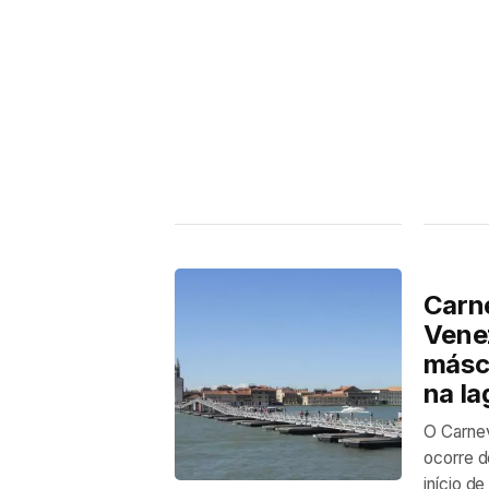
Carne
Vene
másca
na la
O Carnev
ocorre d
início d