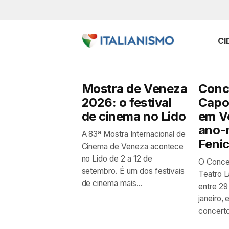
CI
Mostra de Veneza
Conc
2026: o festival
Capo
de cinema no Lido
em V
ano-
A 83ª Mostra Internacional de
Feni
Cinema de Veneza acontece
no Lido de 2 a 12 de
O Conce
setembro. É um dos festivais
Teatro L
de cinema mais...
entre 29
janeiro,
concerto