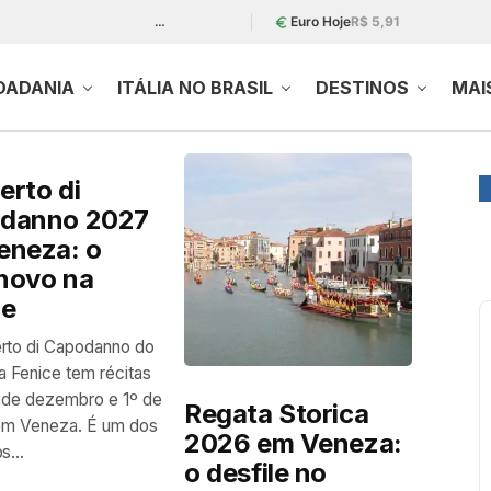
…
Euro Hoje
R$ 5,91
DADANIA
ITÁLIA NO BRASIL
DESTINOS
MAI
erto di
danno 2027
eneza: o
novo na
ce
rto di Capodanno do
a Fenice tem récitas
 de dezembro e 1º de
Regata Storica
 em Veneza. É um dos
2026 em Veneza:
s...
o desfile no