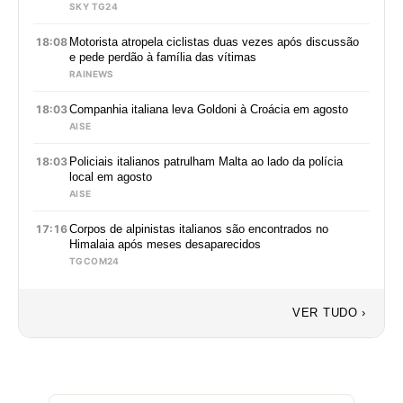
SKY TG24
18:08
Motorista atropela ciclistas duas vezes após discussão
e pede perdão à família das vítimas
RAINEWS
18:03
Companhia italiana leva Goldoni à Croácia em agosto
AISE
18:03
Policiais italianos patrulham Malta ao lado da polícia
local em agosto
AISE
17:16
Corpos de alpinistas italianos são encontrados no
Himalaia após meses desaparecidos
TGCOM24
VER TUDO ›