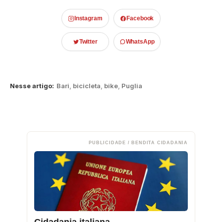
Instagram
Facebook
Twitter
WhatsApp
Nesse artigo:
Bari
,
bicicleta
,
bike
,
Puglia
PUBLICIDADE / BENDITA CIDADANIA
Cidadania italiana