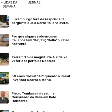
+ LIDAS DA
ÚLTIMAS
SEMANA
Luxemburgo terá de responder à
pergunta que a Corte italiana evitou
Por que alguns sobrenomes
italianos têm ‘De’, ‘Di’, ‘Della’ ou ‘Dal’
na frente
Terremoto de magnitude 4,7 deixa
21 feridos perto de Nápoles
50 anos do Fiat 147: quando o Brasil
inventou o carro a etanol
Pietro Tombaccini assume
Consulado da Itália em Belo
Horizonte