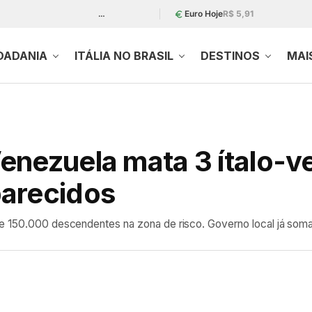
…
Euro Hoje
R$ 5,91
DADANIA
ITÁLIA NO BRASIL
DESTINOS
MAI
enezuela mata 3 ítalo-v
parecidos
de 150.000 descendentes na zona de risco. Governo local já soma