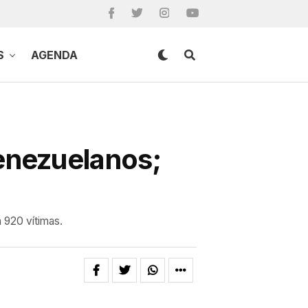
S
AGENDA
enezuelanos;
 920 vítimas.