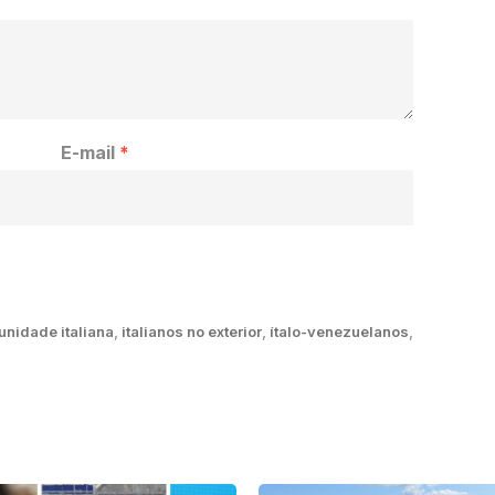
E-mail
*
nidade italiana
,
italianos no exterior
,
ítalo-venezuelanos
,