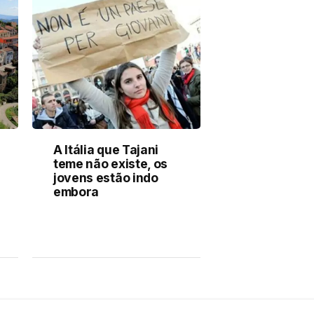
A Itália que Tajani
teme não existe, os
jovens estão indo
embora