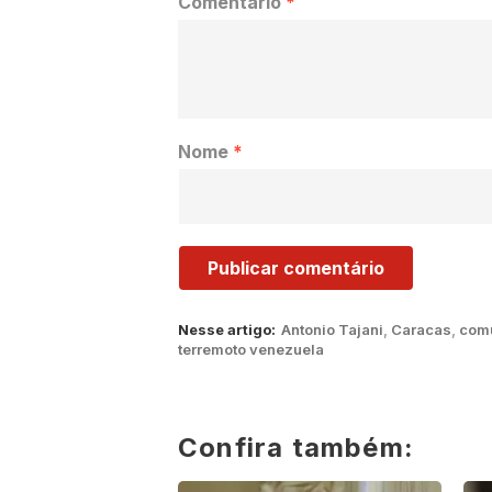
Comentário
*
Nome
*
Nesse artigo:
Antonio Tajani
,
Caracas
,
comu
terremoto venezuela
Confira também: