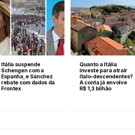
Itália suspende
Quanto a Itália
Schengen com a
investe para atrair
Espanha, e Sánchez
ítalo-descendentes?
rebate com dados da
A conta já envolve
Frontex
R$ 1,3 bilhão