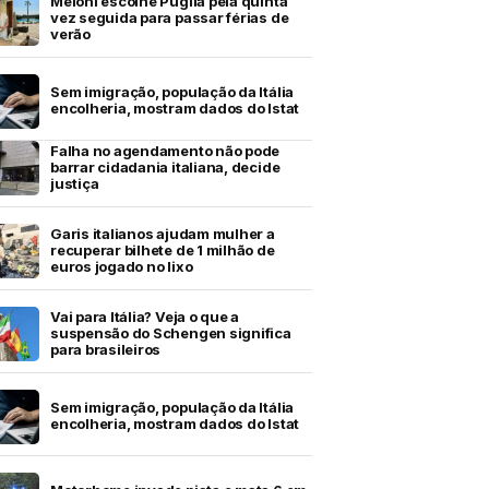
Meloni escolhe Puglia pela quinta
vez seguida para passar férias de
verão
Sem imigração, população da Itália
encolheria, mostram dados do Istat
Falha no agendamento não pode
barrar cidadania italiana, decide
justiça
Garis italianos ajudam mulher a
recuperar bilhete de 1 milhão de
euros jogado no lixo
Vai para Itália? Veja o que a
suspensão do Schengen significa
para brasileiros
Sem imigração, população da Itália
encolheria, mostram dados do Istat