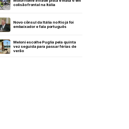
Motorhome invade pista e mata 6 em
colisão frontal na Itália
Novo cônsul da Itália no Rio já foi
embaixador e fala português
Meloni escolhe Puglia pela quinta
vez seguida para passar férias de
verão