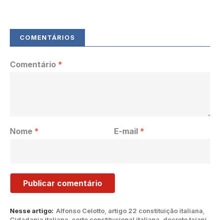
Comentário
*
Nome
*
E-mail
*
Nesse artigo:
Alfonso Celotto
,
artigo 22 constituição italiana
,
Cidadania italiana
,
corte constitucional italiana
,
decreto tajani
,