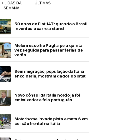
+ LIDAS DA
ÚLTIMAS
SEMANA
50 anos do Fiat 147: quando o Brasil
inventou o carro a etanol
Meloni escolhe Puglia pela quinta
vez seguida para passar férias de
verão
Sem imigração, população da Itália
encolheria, mostram dados do Istat
Novo cônsul da Itália no Rio já foi
embaixador e fala português
Motorhome invade pista e mata 6 em
colisão frontal na Itália