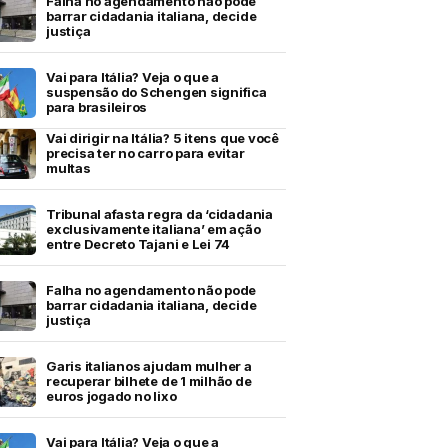
Falha no agendamento não pode
barrar cidadania italiana, decide
justiça
Vai para Itália? Veja o que a
suspensão do Schengen significa
para brasileiros
Vai dirigir na Itália? 5 itens que você
precisa ter no carro para evitar
multas
Tribunal afasta regra da ‘cidadania
exclusivamente italiana’ em ação
entre Decreto Tajani e Lei 74
Falha no agendamento não pode
barrar cidadania italiana, decide
justiça
Garis italianos ajudam mulher a
recuperar bilhete de 1 milhão de
euros jogado no lixo
Vai para Itália? Veja o que a