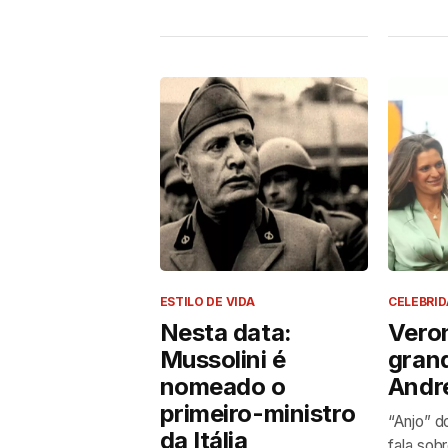
ESTILO DE VIDA
CELEBRI
Nesta data:
Veron
Mussolini é
gran
nomeado o
Andre
primeiro-ministro
“Anjo” do
da Itália
fala sobr