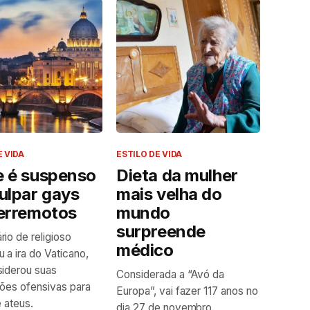
E VIDA
ESTILO DE VIDA
e é suspenso
Dieta da mulher
ulpar gays
mais velha do
terremotos
mundo
surpreende
io de religioso
médico
 a ira do Vaticano,
iderou suas
Considerada a “Avó da
ões ofensivas para
Europa”, vai fazer 117 anos no
e ateus.
dia 27 de novembro.