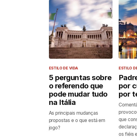
ESTILO DE VIDA
ESTILO D
5 perguntas sobre
Padr
o referendo que
por c
pode mudar tudo
por 
na Itália
Comentár
provocou
As principais mudanças
que cons
propostas e o que está em
declaraç
jogo?
os fiéis 