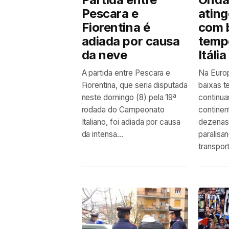
Pescara e
ating
Fiorentina é
com 
adiada por causa
temp
da neve
Itália
A partida entre Pescara e
Na Euro
Fiorentina, que seria disputada
baixas t
neste domingo (8) pela 19ª
continuam
rodada do Campeonato
continen
Italiano, foi adiada por causa
dezenas
da intensa...
paralisa
transport