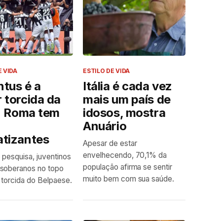
E VIDA
ESTILO DE VIDA
tus é a
Itália é cada vez
 torcida da
mais um país de
a; Roma tem
idosos, mostra
Anuário
atizantes
Apesar de estar
envelhecendo, 70,1% da
pesquisa, juventinos
população afirma se sentir
soberanos no topo
muito bem com sua saúde.
 torcida do Belpaese.