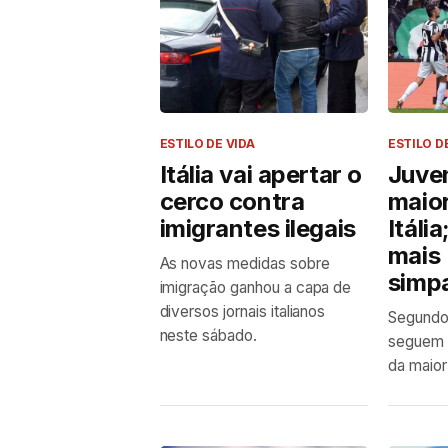
ESTILO DE VIDA
ESTILO D
Itália vai apertar o
Juven
cerco contra
maior
imigrantes ilegais
Itáli
mais
As novas medidas sobre
simp
imigração ganhou a capa de
diversos jornais italianos
Segundo 
neste sábado.
seguem 
da maior