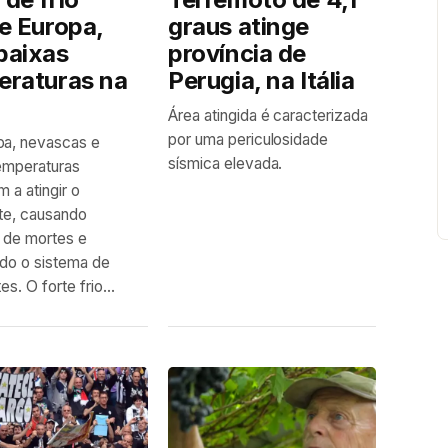
e Europa,
graus atinge
baixas
província de
eraturas na
Perugia, na Itália
Área atingida é caracterizada
por uma periculosidade
pa, nevascas e
sísmica elevada.
emperaturas
 a atingir o
te, causando
 de mortes e
ndo o sistema de
es. O forte frio...