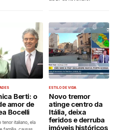
DADES
ESTILO DE VIDA
ica Berti: o
Novo tremor
de amor de
atinge centro da
a Bocelli
Itália, deixa
feridos e derruba
 tenor italiano, ela
imóveis históricos
e família, causas