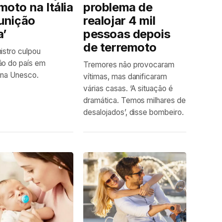
moto na Itália
problema de
punição
realojar 4 mil
a’
pessoas depois
de terremoto
istro culpou
ão do país em
Tremores não provocaram
 na Unesco.
vítimas, mas danificaram
várias casas. ‘A situação é
dramática. Temos milhares de
desalojados’, disse bombeiro.