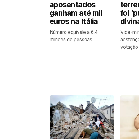
aposentados
terre
ganham até mil
foi ‘
euros na Itália
divin
Número equivale a 6,4
Vice-min
milhões de pessoas
abstenç
votação