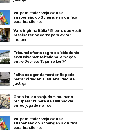
Vai para Itália? Veja o que a
suspensão do Schengen significa
para brasileiros
Vai dirigir na Itália? 5 itens que você
precisa ter no carro para evitar
multas
Tribunal afasta regra da ‘cidadania
exclusivamente italiana’ em ação
entre Decreto Tajani e Lei 74
Falha no agendamento não pode
barrar cidadania italiana, decide
justiça
Garis italianos ajudam mulher a
recuperar bilhete de 1 milhão de
euros jogado no lixo
Vai para Itália? Veja o que a
suspensão do Schengen significa
para brasileiros