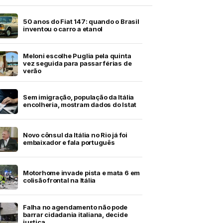
50 anos do Fiat 147: quando o Brasil
inventou o carro a etanol
Meloni escolhe Puglia pela quinta
vez seguida para passar férias de
verão
Sem imigração, população da Itália
encolheria, mostram dados do Istat
Novo cônsul da Itália no Rio já foi
embaixador e fala português
Motorhome invade pista e mata 6 em
colisão frontal na Itália
Falha no agendamento não pode
barrar cidadania italiana, decide
justiça