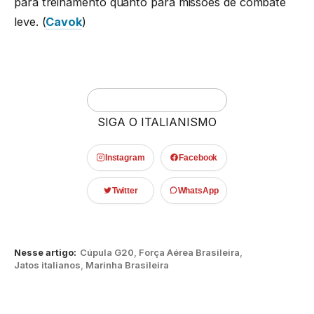
para treinamento quanto para missões de combate
leve. (
Cavok
)
SIGA O ITALIANISMO
Instagram
Facebook
Twitter
WhatsApp
Nesse artigo:
Cúpula G20
,
Força Aérea Brasileira
,
Jatos italianos
,
Marinha Brasileira