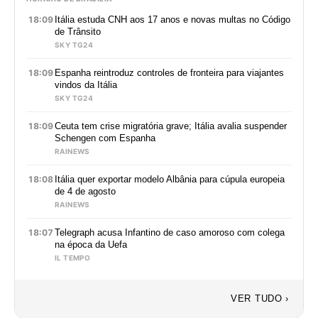
18:09
Itália estuda CNH aos 17 anos e novas multas no Código
de Trânsito
SKY TG24
18:09
Espanha reintroduz controles de fronteira para viajantes
vindos da Itália
SKY TG24
18:09
Ceuta tem crise migratória grave; Itália avalia suspender
Schengen com Espanha
RAINEWS
18:08
Itália quer exportar modelo Albânia para cúpula europeia
de 4 de agosto
RAINEWS
18:07
Telegraph acusa Infantino de caso amoroso com colega
na época da Uefa
IL TEMPO
VER TUDO ›