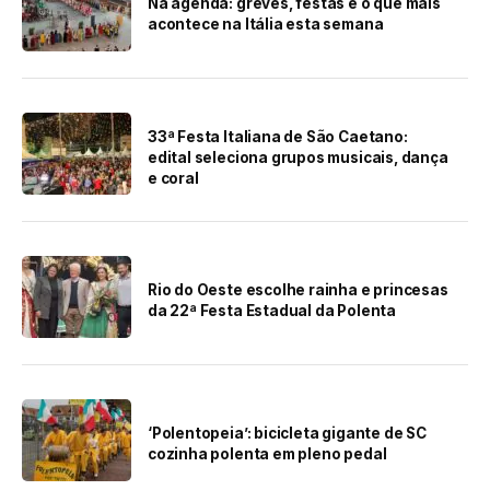
Na agenda: greves, festas e o que mais
acontece na Itália esta semana
33ª Festa Italiana de São Caetano:
edital seleciona grupos musicais, dança
e coral
Rio do Oeste escolhe rainha e princesas
da 22ª Festa Estadual da Polenta
‘Polentopeia’: bicicleta gigante de SC
cozinha polenta em pleno pedal