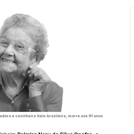
adora e cozinheira ítalo-brasileira, morre aos 91 anos