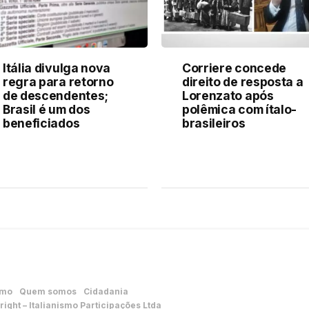
Itália divulga nova
Corriere concede
regra para retorno
direito de resposta a
de descendentes;
Lorenzato após
Brasil é um dos
polêmica com ítalo-
beneficiados
brasileiros
smo
Quem somos
Cidadania
ight – Italianismo Participações Ltda