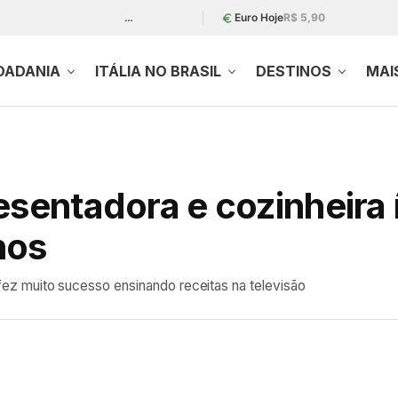
…
Euro Hoje
R$ 5,90
DADANIA
ITÁLIA NO BRASIL
DESTINOS
MAI
esentadora e cozinheira í
nos
a fez muito sucesso ensinando receitas na televisão