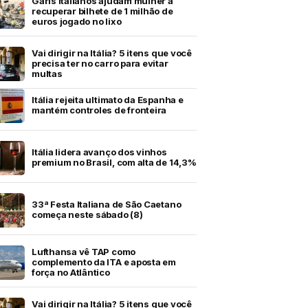
Garis italianos ajudam mulher a
recuperar bilhete de 1 milhão de
euros jogado no lixo
Vai dirigir na Itália? 5 itens que você
precisa ter no carro para evitar
multas
Itália rejeita ultimato da Espanha e
mantém controles de fronteira
Itália lidera avanço dos vinhos
premium no Brasil, com alta de 14,3%
33ª Festa Italiana de São Caetano
começa neste sábado (8)
Lufthansa vê TAP como
complemento da ITA e aposta em
força no Atlântico
Vai dirigir na Itália? 5 itens que você