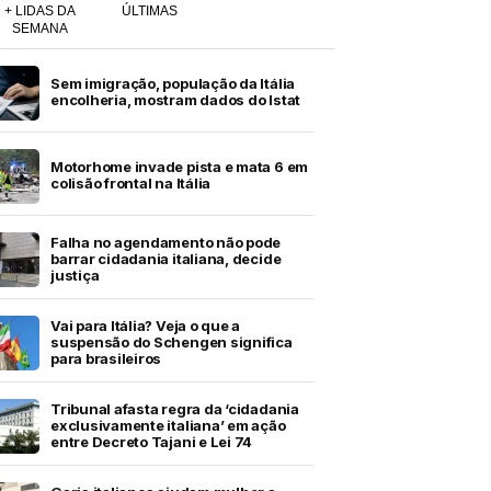
+ LIDAS DA
ÚLTIMAS
SEMANA
Sem imigração, população da Itália
encolheria, mostram dados do Istat
Motorhome invade pista e mata 6 em
colisão frontal na Itália
Falha no agendamento não pode
barrar cidadania italiana, decide
justiça
Vai para Itália? Veja o que a
suspensão do Schengen significa
para brasileiros
Tribunal afasta regra da ‘cidadania
exclusivamente italiana’ em ação
entre Decreto Tajani e Lei 74