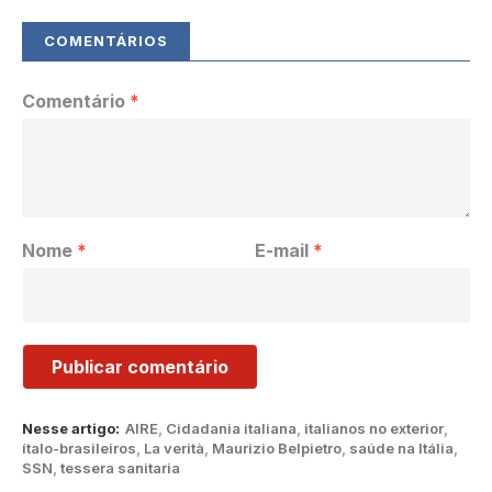
Comentário
*
Nome
*
E-mail
*
Nesse artigo:
AIRE
,
Cidadania italiana
,
italianos no exterior
,
ítalo-brasileiros
,
La verità
,
Maurizio Belpietro
,
saúde na Itália
,
SSN
,
tessera sanitaria