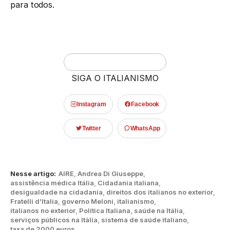
para todos.
SIGA O ITALIANISMO
Instagram
Facebook
Twitter
WhatsApp
Nesse artigo:
AIRE
,
Andrea Di Giuseppe
,
assistência médica Itália
,
Cidadania italiana
,
desigualdade na cidadania
,
direitos dos italianos no exterior
,
Fratelli d’Italia
,
governo Meloni
,
italianismo
,
italianos no exterior
,
Política Italiana
,
saúde na Itália
,
serviços públicos na Itália
,
sistema de saúde italiano
,
taxa de 2000 euros