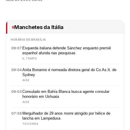
Manchetes da Itália
HORÁRIO DE BRASÍLIA
09:07
Esquerda italiana defende Sánchez enquanto premiê
espanhol afunda nas pesquisas
IL TEMPO
09:04
Anita Bonanno é nomeada diretora geral do Co.As.It. de
Sydney
AISE
09:03
Consulado em Bahía Blanca busca agente consular
honorário em Ushuaia
AISE
07:58
Mergulhador de 29 anos morre atingido por hélice de
lancha em Lampedusa
TGCOM24