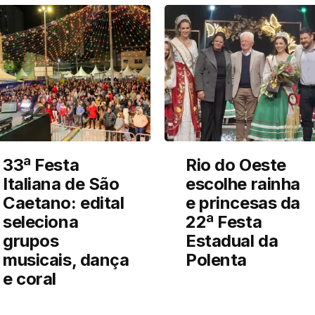
33ª Festa
Rio do Oeste
Italiana de São
escolhe rainha
Caetano: edital
e princesas da
seleciona
22ª Festa
grupos
Estadual da
musicais, dança
Polenta
e coral