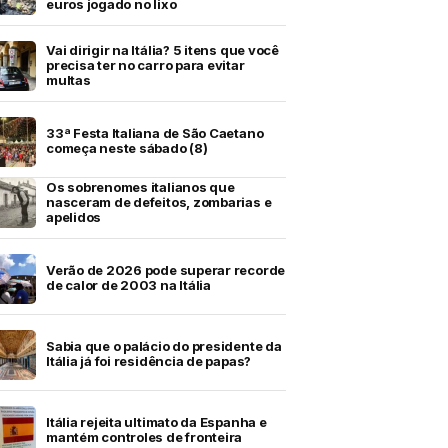
euros jogado no lixo
Vai dirigir na Itália? 5 itens que você
precisa ter no carro para evitar
multas
33ª Festa Italiana de São Caetano
começa neste sábado (8)
Os sobrenomes italianos que
nasceram de defeitos, zombarias e
apelidos
Verão de 2026 pode superar recorde
de calor de 2003 na Itália
Sabia que o palácio do presidente da
Itália já foi residência de papas?
Itália rejeita ultimato da Espanha e
mantém controles de fronteira