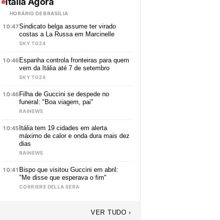
Itália Agora
HORÁRIO DE BRASÍLIA
Sindicato belga assume ter virado
10:47
costas a La Russa em Marcinelle
SKY TG24
Espanha controla fronteiras para quem
10:46
vem da Itália até 7 de setembro
SKY TG24
Filha de Guccini se despede no
10:46
funeral: "Boa viagem, pai"
RAINEWS
Itália tem 19 cidades em alerta
10:45
máximo de calor e onda dura mais dez
dias
RAINEWS
Bispo que visitou Guccini em abril:
10:41
"Me disse que esperava o fim"
CORRIERE DELLA SERA
VER TUDO ›