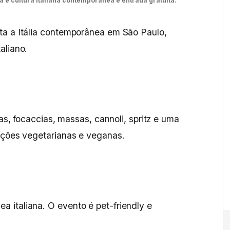
 e cultura italiana contemporânea e entrada gratuita.
a a Itália contemporânea em São Paulo,
aliano.
nas, focaccias, massas, cannoli, spritz e uma
pções vegetarianas e veganas.
 italiana. O evento é pet-friendly e