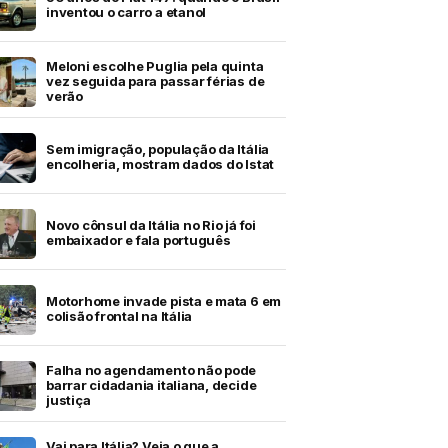
inventou o carro a etanol
Meloni escolhe Puglia pela quinta
vez seguida para passar férias de
verão
Sem imigração, população da Itália
encolheria, mostram dados do Istat
Novo cônsul da Itália no Rio já foi
embaixador e fala português
Motorhome invade pista e mata 6 em
colisão frontal na Itália
Falha no agendamento não pode
barrar cidadania italiana, decide
justiça
Vai para Itália? Veja o que a