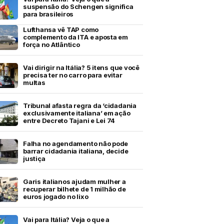
suspensão do Schengen significa
para brasileiros
Lufthansa vê TAP como
complemento da ITA e aposta em
força no Atlântico
Vai dirigir na Itália? 5 itens que você
precisa ter no carro para evitar
multas
Tribunal afasta regra da ‘cidadania
exclusivamente italiana’ em ação
entre Decreto Tajani e Lei 74
Falha no agendamento não pode
barrar cidadania italiana, decide
justiça
Garis italianos ajudam mulher a
recuperar bilhete de 1 milhão de
euros jogado no lixo
Vai para Itália? Veja o que a