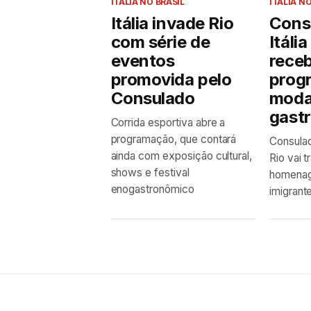
ITÁLIA NO BRASIL
ITÁLIA NO
Itália invade Rio
Cons
com série de
Itáli
eventos
rece
promovida pelo
prog
Consulado
moda,
gast
Corrida esportiva abre a
programação, que contará
Consulad
ainda com exposição cultural,
Rio vai 
shows e festival
homenag
enogastronômico
imigrante