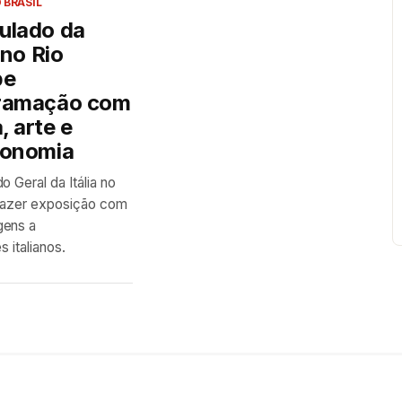
 BRASIL
ulado da
a no Rio
be
ramação com
 arte e
ronomia
o Geral da Itália no
trazer exposição com
ens a
s italianos.