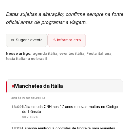
Datas sujeitas a alteração; confirme sempre na fonte
oficial antes de programar a viagem.
✏️ Sugerir evento
⚠️ Informar erro
Nesse artigo:
agenda itália
,
eventos itália
,
Festa italiana
,
festa italiana no brasil
Manchetes da Itália
HORÁRIO DE BRASÍLIA
18:09
Itália estuda CNH aos 17 anos e novas multas no Código
de Trânsito
SKY TG24
18:09
Espanha reintroduz controles de fronteira para viajantes