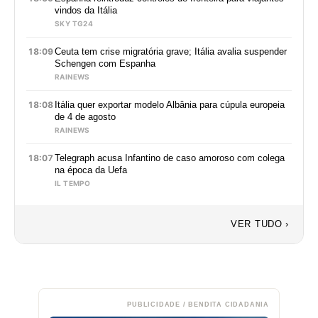
vindos da Itália
SKY TG24
18:09
Ceuta tem crise migratória grave; Itália avalia suspender
Schengen com Espanha
RAINEWS
18:08
Itália quer exportar modelo Albânia para cúpula europeia
de 4 de agosto
RAINEWS
18:07
Telegraph acusa Infantino de caso amoroso com colega
na época da Uefa
IL TEMPO
VER TUDO ›
PUBLICIDADE / BENDITA CIDADANIA