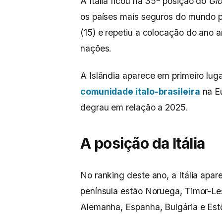
A Itália ficou na 35ª posição do
Glo
os países mais seguros do mundo par
(15) e repetiu a colocação do ano a
nações.
A Islândia aparece em primeiro luga
comunidade ítalo-brasileira
na Eu
degrau em relação a 2025.
A posição da Itália
No ranking deste ano, a Itália apar
península estão Noruega, Timor-Le
Alemanha, Espanha, Bulgária e Est