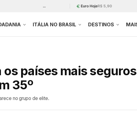
…
Euro Hoje
R$ 5,90
DADANIA
ITÁLIA NO BRASIL
DESTINOS
MAI
 os países mais seguro
em 35º
parece no grupo de elite.