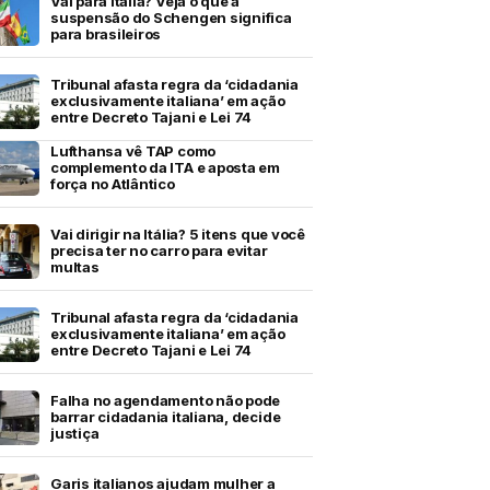
Vai para Itália? Veja o que a
suspensão do Schengen significa
para brasileiros
Tribunal afasta regra da ‘cidadania
exclusivamente italiana’ em ação
entre Decreto Tajani e Lei 74
Lufthansa vê TAP como
complemento da ITA e aposta em
força no Atlântico
Vai dirigir na Itália? 5 itens que você
precisa ter no carro para evitar
multas
Tribunal afasta regra da ‘cidadania
exclusivamente italiana’ em ação
entre Decreto Tajani e Lei 74
Falha no agendamento não pode
barrar cidadania italiana, decide
justiça
Garis italianos ajudam mulher a