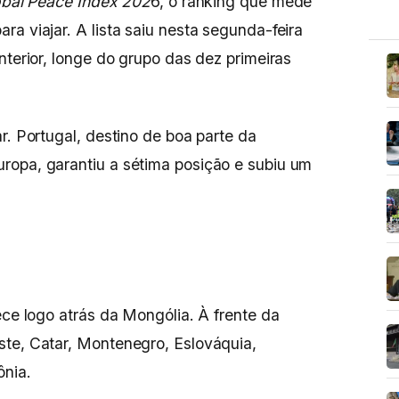
bal Peace Index 202
6, o ranking que mede
a viajar. A lista saiu nesta segunda-feira
nterior, longe do grupo das dez primeiras
r. Portugal, destino de boa parte da
ropa, garantiu a sétima posição e subiu um
ece logo atrás da Mongólia. À frente da
ste, Catar, Montenegro, Eslováquia,
ônia.