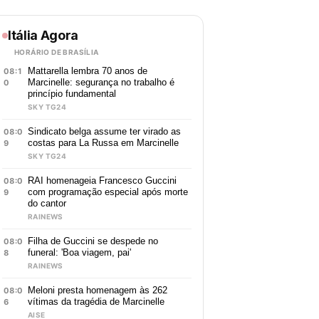
Itália Agora
HORÁRIO DE BRASÍLIA
Mattarella lembra 70 anos de
08:1
Marcinelle: segurança no trabalho é
0
princípio fundamental
SKY TG24
Sindicato belga assume ter virado as
08:0
costas para La Russa em Marcinelle
9
SKY TG24
RAI homenageia Francesco Guccini
08:0
com programação especial após morte
9
do cantor
RAINEWS
Filha de Guccini se despede no
08:0
funeral: 'Boa viagem, pai'
8
RAINEWS
Meloni presta homenagem às 262
08:0
vítimas da tragédia de Marcinelle
6
AISE