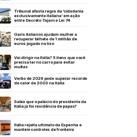
Tribunal afasta regra da ‘cidadania
exclusivamente italiana’ em ação
entre Decreto Tajani e Lei 74
Garis italianos ajudam mulher a
recuperar bilhete de 1 milhão de
euros jogado no lixo
Vai dirigir na Itália? 5 itens que você
precisa ter no carro para evitar
multas
Verão de 2026 pode superar recorde
de calor de 2003 na Itália
Sabia que o palácio do presidente da
Itália já foi residência de papas?
Itália rejeita ultimato da Espanha e
mantém controles de fronteira