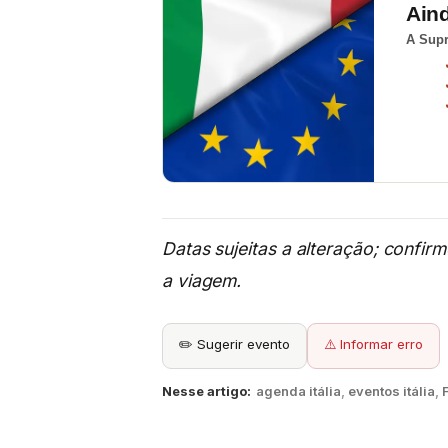
Ain
A Supr
Datas sujeitas a alteração; confir
a viagem.
✏️ Sugerir evento
⚠️ Informar erro
Nesse artigo:
agenda itália
,
eventos itália
,