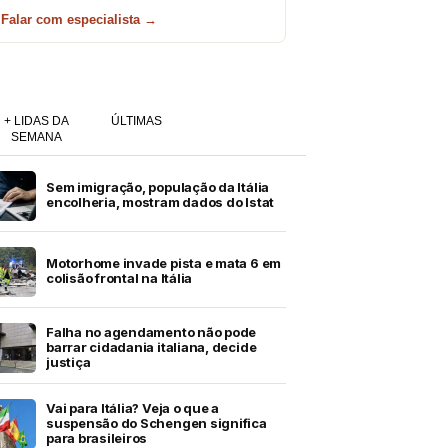
Falar com especialista →
+ LIDAS DA
ÚLTIMAS
SEMANA
Sem imigração, população da Itália
encolheria, mostram dados do Istat
Motorhome invade pista e mata 6 em
colisão frontal na Itália
Falha no agendamento não pode
barrar cidadania italiana, decide
justiça
Vai para Itália? Veja o que a
suspensão do Schengen significa
para brasileiros