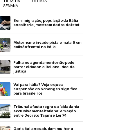
+ LIDAS DA
ÚLTIMAS
SEMANA
Sem imigração, população da Itália
encolheria, mostram dados do Istat
Motorhome invade pista e mata 6 em
colisão frontal na Itália
Falha no agendamento não pode
barrar cidadania italiana, decide
justiça
Vai para Itália? Veja o que a
suspensão do Schengen significa
para brasileiros
Tribunal afasta regra da ‘cidadania
exclusivamente italiana’ em ação
entre Decreto Tajani e Lei 74
Garis italianos ajudam mulher a