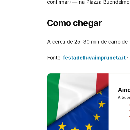
confirmar) — na Piazza Buondelmon
Como chegar
A cerca de 25–30 min de carro de F
Fonte:
festadelluvaimpruneta.it
Ain
A Supr