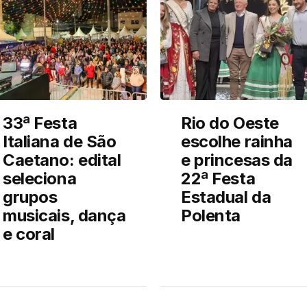
33ª Festa
Rio do Oeste
Italiana de São
escolhe rainha
Caetano: edital
e princesas da
seleciona
22ª Festa
grupos
Estadual da
musicais, dança
Polenta
e coral