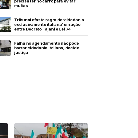
precisa ter no carro para evitar
multas
Tribunal afasta regra da ‘cidadania
exclusivamente italiana’ em ação
entre Decreto Tajani e Lei 74
Falha no agendamento não pode
barrar cidadania italiana, decide
justiça