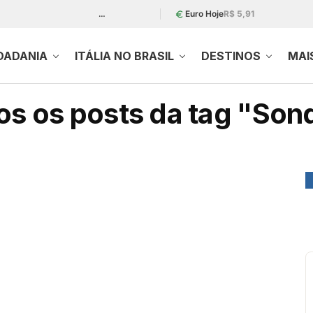
…
Euro Hoje
R$ 5,91
DADANIA
ITÁLIA NO BRASIL
DESTINOS
MAI
s os posts da tag "Son