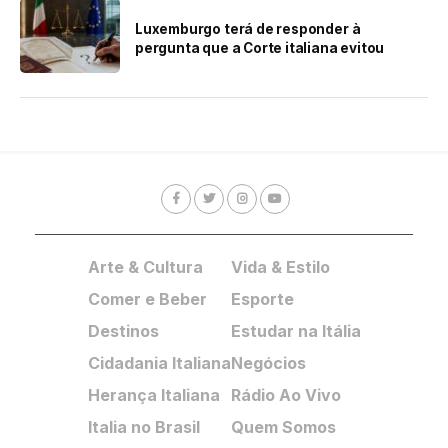
Luxemburgo terá de responder à
pergunta que a Corte italiana evitou
Arte & Cultura
Vida & Estilo
Comer e Beber
Esporte
Destinos
Estudar na Itália
Cidadania Italiana
Negócios
Herança Italiana
Rádio Ao Vivo
Italia no Brasil
Quem Somos