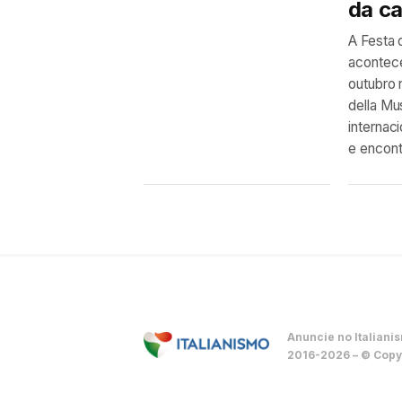
da ca
A Festa 
acontece
outubro 
della Mu
internac
e encont
Anuncie no Italiani
2016-2026 – © Copyr