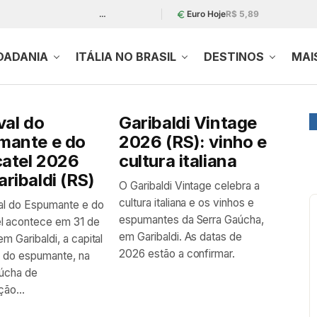
…
Euro Hoje
R$ 5,89
DADANIA
ITÁLIA NO BRASIL
DESTINOS
MAI
val do
Garibaldi Vintage
mante e do
2026 (RS): vinho e
atel 2026
cultura italiana
ribaldi (RS)
O Garibaldi Vintage celebra a
cultura italiana e os vinhos e
al do Espumante e do
espumantes da Serra Gaúcha,
l acontece em 31 de
em Garibaldi. As datas de
m Garibaldi, a capital
2026 estão a confirmar.
ra do espumante, na
aúcha de
ção...