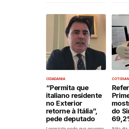
CIDADANIA
COTIDIA
“Permita que
Refe
italiano residente
Prim
no Exterior
mostr
retorne à Itália”,
do S
pede deputado
69,
Lorenzato pede que governo
Itália di