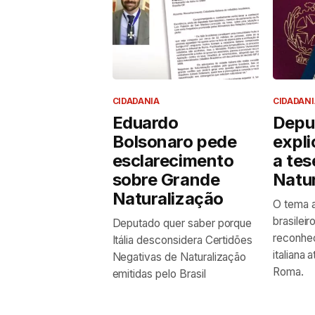
CIDADANIA
CIDADANI
Eduardo
Depu
Bolsonaro pede
expl
esclarecimento
a tes
sobre Grande
Natu
Naturalização
O tema a
brasilei
Deputado quer saber porque
reconhec
Itália desconsidera Certidões
italiana 
Negativas de Naturalização
Roma.
emitidas pelo Brasil