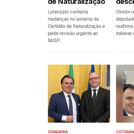
de Naturalização
desc
Lorenzato contesta
Diretor 
mudanças no sistema da
deputad
Certidão de Naturalização e
reafirma
pede revisão urgente ao
italianas
MJSP.
CIDADANIA
COTIDIA