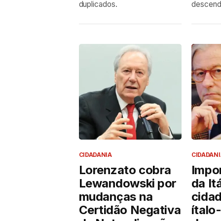
duplicados.
descende
CIDADANIA
CIDADANI
Lorenzato cobra
Impor
Lewandowski por
da It
mudanças na
cidad
Certidão Negativa
ítalo