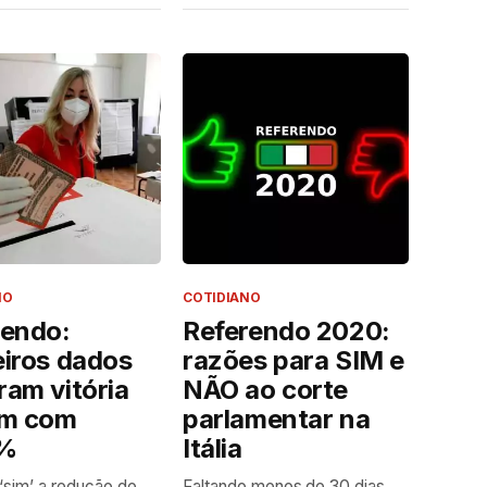
NO
COTIDIANO
rendo:
Referendo 2020:
eiros dados
razões para SIM e
am vitória
NÃO ao corte
im com
parlamentar na
2%
Itália
z ‘sim’ a redução de
Faltando menos de 30 dias