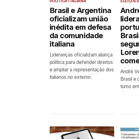
POLITICA ITALIANA
ELEIÇÕES
Brasil e Argentina
Andr
oficializam união
lider
inédita em defesa
port
da comunidade
Brasi
italiana
segu
Lore
Lideranças oficializam aliança
com
política para defender direitos
e ampliar a representação dos
André Ve
italianos no exterior.
Brasil e
turno em