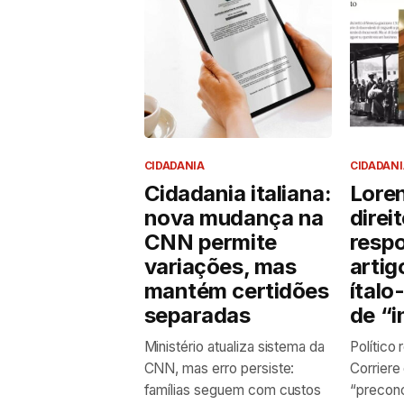
CIDADANIA
CIDADANI
Cidadania italiana:
Lore
nova mudança na
direi
CNN permite
respo
variações, mas
arti
mantém certidões
ítalo
separadas
de “
Ministério atualiza sistema da
Político 
CNN, mas erro persiste:
Corriere
famílias seguem com custos
“preconc