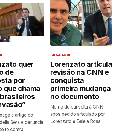
A
CIDADANIA
nzato quer
Lorenzato articula
to de
revisão na CNN e
sta por
conquista
go que chama
primeira mudança
-brasileiros
no documento
invasão”
Nome do pai volta à CNN
após pedido articulado por
reage a artigo do
Lorenzato e Baleia Rossi.
 della Sera e denuncia
eito contra