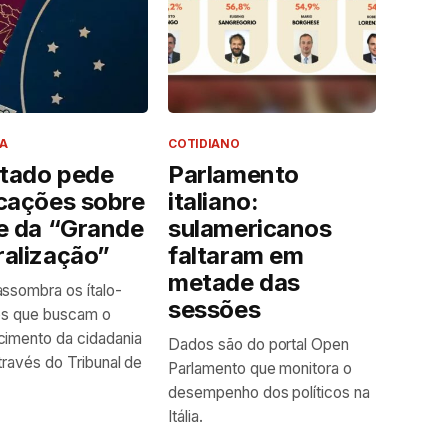
A
COTIDIANO
tado pede
Parlamento
icações sobre
italiano:
e da “Grande
sulamericanos
ralização”
faltaram em
metade das
ssombra os ítalo-
sessões
ros que buscam o
imento da cidadania
Dados são do portal Open
através do Tribunal de
Parlamento que monitora o
desempenho dos políticos na
Itália.