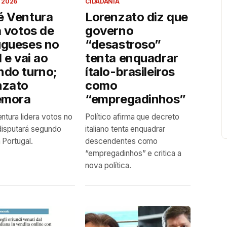
 2026
CIDADANIA
é Ventura
Lorenzato diz que
a votos de
governo
ugueses no
“desastroso”
l e vai ao
tenta enquadrar
ndo turno;
ítalo-brasileiros
nzato
como
emora
“empregadinhos”
ntura lidera votos no
Político afirma que decreto
 disputará segundo
italiano tenta enquadrar
 Portugal.
descendentes como
“empregadinhos” e critica a
nova política.