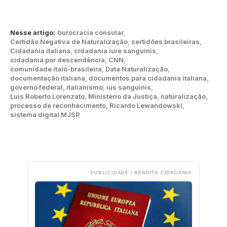
Nesse artigo:
burocracia consular
,
Certidão Negativa de Naturalização
,
certidões brasileiras
,
Cidadania italiana
,
cidadania iure sanguinis
,
cidadania por descendência
,
CNN
,
comunidade ítalo-brasileira
,
Data Naturalização
,
documentação italiana
,
documentos para cidadania italiana
,
governo federal
,
italianismo
,
ius sanguinis
,
Luis Roberto Lorenzato
,
Ministério da Justiça
,
naturalização
,
processo de reconhecimento
,
Ricardo Lewandowski
,
sistema digital MJSP
PUBLICIDADE / BENDITA CIDADANIA