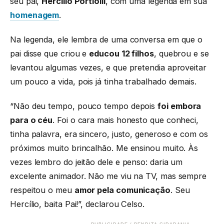
seu pai,
Hercílio Portiolli
, com uma legenda em sua
homenagem
.
Na legenda, ele lembra de uma conversa em que o
pai disse que criou e
educou 12 filhos
, quebrou e se
levantou algumas vezes, e que pretendia aproveitar
um pouco a vida, pois já tinha trabalhado demais.
“Não deu tempo, pouco tempo depois
foi embora
para o céu
. Foi o cara mais honesto que conheci,
tinha palavra, era sincero, justo, generoso e com os
próximos muito brincalhão. Me ensinou muito. Às
vezes lembro do jeitão dele e penso: daria um
excelente animador. Não me viu na TV, mas sempre
respeitou o meu
amor pela comunicação
. Seu
Hercílio, baita Pai!”, declarou Celso.