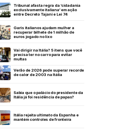
Tribunal afasta regra da ‘cidadania
exclusivamente italiana’ em ação
entre Decreto Tajani e Lei 74
Garis italianos ajudam mulher a
recuperar bilhete de 1 milhão de
euros jogado no lixo
Vai dirigir na Itália? 5 itens que você
precisa ter no carro para evitar
multas
Verão de 2026 pode superar recorde
de calor de 2003 na Itália
Sabia que o palácio do presidente da
Itália já foi residência de papas?
Itália rejeita ultimato da Espanha e
mantém controles de fronteira