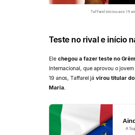
Taffarel iniciou aos 19 a
Teste no rival e início 
Ele
chegou a fazer teste no Grêm
Internacional, que aprovou o jovem
19 anos, Taffarel já
virou titular d
Maria
.
Ain
A Su