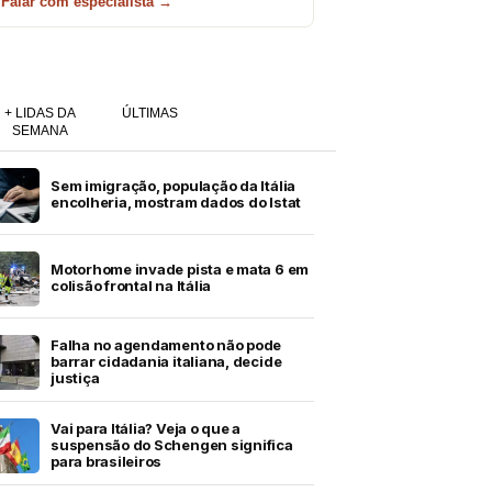
Falar com especialista →
+ LIDAS DA
ÚLTIMAS
SEMANA
Sem imigração, população da Itália
encolheria, mostram dados do Istat
Motorhome invade pista e mata 6 em
colisão frontal na Itália
Falha no agendamento não pode
barrar cidadania italiana, decide
justiça
Vai para Itália? Veja o que a
suspensão do Schengen significa
para brasileiros