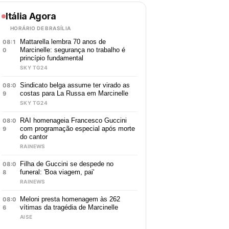
Itália Agora
HORÁRIO DE BRASÍLIA
Mattarella lembra 70 anos de
08:1
Marcinelle: segurança no trabalho é
0
princípio fundamental
SKY TG24
Sindicato belga assume ter virado as
08:0
costas para La Russa em Marcinelle
9
SKY TG24
RAI homenageia Francesco Guccini
08:0
com programação especial após morte
9
do cantor
RAINEWS
Filha de Guccini se despede no
08:0
funeral: 'Boa viagem, pai'
8
RAINEWS
Meloni presta homenagem às 262
08:0
vítimas da tragédia de Marcinelle
6
AISE