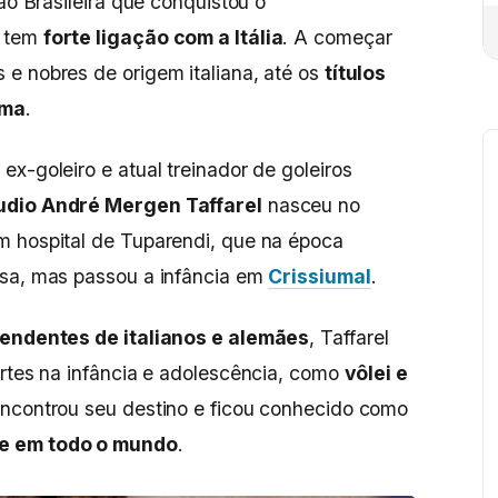
ção Brasileira que conquistou o
, tem
forte ligação com a Itália
. A começar
e nobres de origem italiana, até os
títulos
rma
.
x-goleiro e atual treinador de goleiros
udio André Mergen Taffarel
nasceu no
m hospital de Tuparendi, que na época
osa, mas passou a infância em
Crissiumal
.
endentes de italianos e alemães
, Taffarel
ortes na infância e adolescência, como
vôlei e
 encontrou seu destino e ficou conhecido como
e em todo o mundo
.