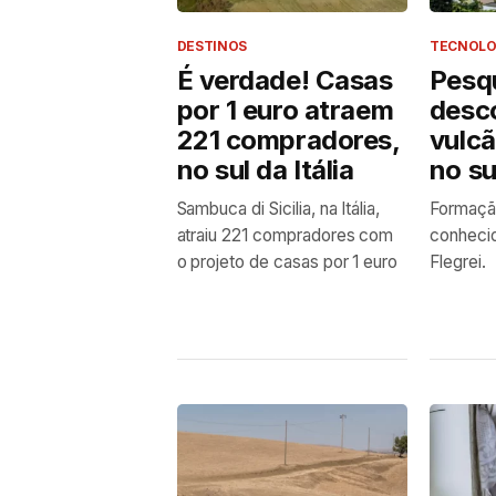
DESTINOS
TECNOLO
É verdade! Casas
Pesq
por 1 euro atraem
desc
221 compradores,
vulc
no sul da Itália
no sul
Sambuca di Sicilia, na Itália,
Formação
atraiu 221 compradores com
conheci
o projeto de casas por 1 euro
Flegrei.