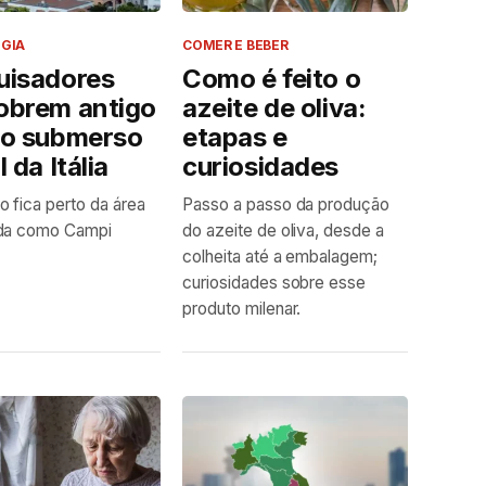
GIA
COMER E BEBER
uisadores
Como é feito o
obrem antigo
azeite de oliva:
ão submerso
etapas e
 da Itália
curiosidades
 fica perto da área
Passo a passo da produção
da como Campi
do azeite de oliva, desde a
colheita até a embalagem;
curiosidades sobre esse
produto milenar.