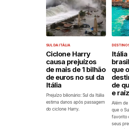
SUL DA ITÁLIA
DESTINO
Ciclone Harry
Itáli
causa prejuízos
brasi
de mais de 1 bilhão
que o
de euros no sul da
desti
Itália
de q
e raí
Prejuízo bilionário: Sul da Itália
estima danos após passagem
Além de
do ciclone Harry.
que o Sul
favorito 
seus pre