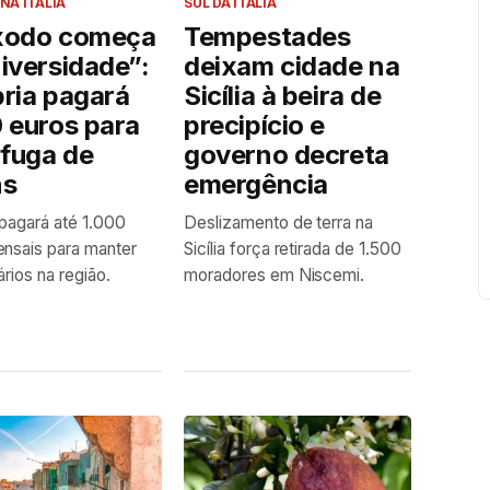
NA ITÁLIA
SUL DA ITÁLIA
xodo começa
Tempestades
iversidade”:
deixam cidade na
ria pagará
Sicília à beira de
 euros para
precipício e
 fuga de
governo decreta
ns
emergência
 pagará até 1.000
Deslizamento de terra na
nsais para manter
Sicília força retirada de 1.500
ários na região.
moradores em Niscemi.