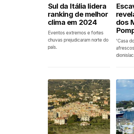
Sul da Itália lidera
Esca
ranking de melhor
revel
clima em 2024
dos M
Pomp
Eventos extremos e fortes
chuvas prejudicaram norte do
'Casa do
país.
afresco
dionisíac