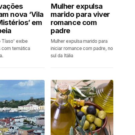
vações
Mulher expulsa
am nova ‘Vila
marido para viver
istérios’ em
romance com
eia
padre
 Tíaso' exibe
Mulher expulsa marido para
s com temática
iniciar romance com padre, no
a.
sul da Itália