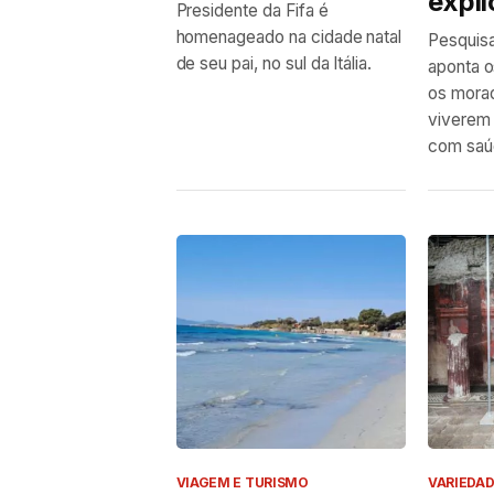
expli
Presidente da Fifa é
homenageado na cidade natal
Pesquisa 
de seu pai, no sul da Itália.
aponta o
os morad
viverem
com saúd
VIAGEM E TURISMO
VARIEDA