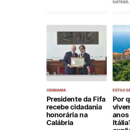
surreais.
CIDADANIA
ESTILO D
Presidente da Fifa
Por q
recebe cidadania
vive
honorária na
anos 
Calábria
Itáli