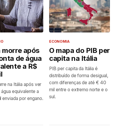
NO
ECONOMIA
a morre após
O mapa do PIB per
onta de água
capita na Itália
alente a R$
PIB per capita da Itália é
l
distribuído de forma desigual,
com diferenças de até € 40
rre na Itália após ver
mil entre o extremo norte e o
 água equivalente a
sul.
l enviada por engano.