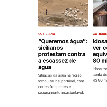
COTIDIANO
COTIDIA
“Queremos água”:
Idos
sicilianos
ver c
protestam contra
equiv
a escassez de
80 mi
água
Idosa mo
conta de
Situação da água na região
R$ 80 mi
tornou-se insuportável, com
cortes frequentes e
racionamento insustentável.