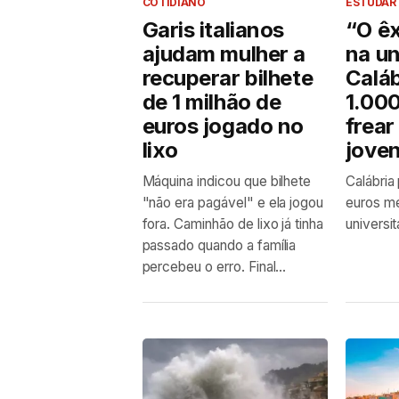
COTIDIANO
ESTUDAR 
Garis italianos
“O ê
ajudam mulher a
na un
recuperar bilhete
Caláb
de 1 milhão de
1.000
euros jogado no
frear
lixo
jove
Máquina indicou que bilhete
Calábria
"não era pagável" e ela jogou
euros me
fora. Caminhão de lixo já tinha
universit
passado quando a família
percebeu o erro. Final...