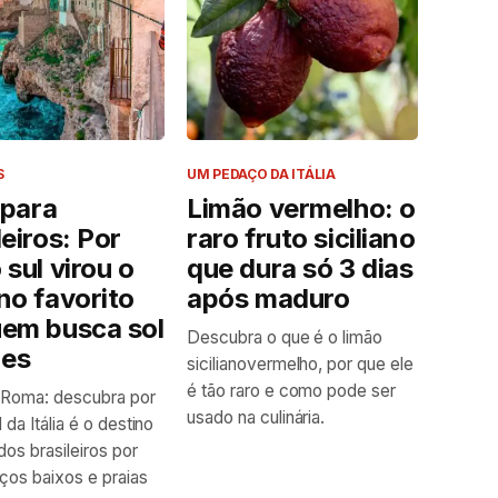
S
UM PEDAÇO DA ITÁLIA
a para
Limão vermelho: o
leiros: Por
raro fruto siciliano
 sul virou o
que dura só 3 dias
no favorito
após maduro
uem busca sol
Descubra o que é o limão
zes
sicilianovermelho, por que ele
é tão raro e como pode ser
 Roma: descubra por
usado na culinária.
 da Itália é o destino
dos brasileiros por
ços baixos e praias