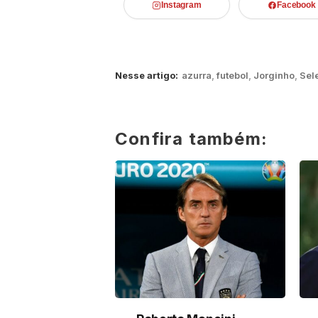
Instagram
Facebook
Nesse artigo:
azurra
,
futebol
,
Jorginho
,
Sele
Confira também: