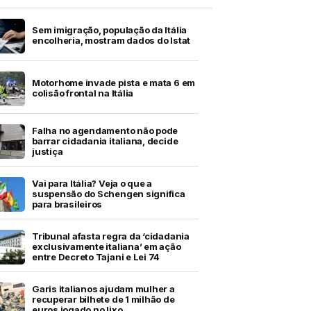
Sem imigração, população da Itália
encolheria, mostram dados do Istat
Motorhome invade pista e mata 6 em
colisão frontal na Itália
Falha no agendamento não pode
barrar cidadania italiana, decide
justiça
Vai para Itália? Veja o que a
suspensão do Schengen significa
para brasileiros
Tribunal afasta regra da ‘cidadania
exclusivamente italiana’ em ação
entre Decreto Tajani e Lei 74
Garis italianos ajudam mulher a
recuperar bilhete de 1 milhão de
euros jogado no lixo