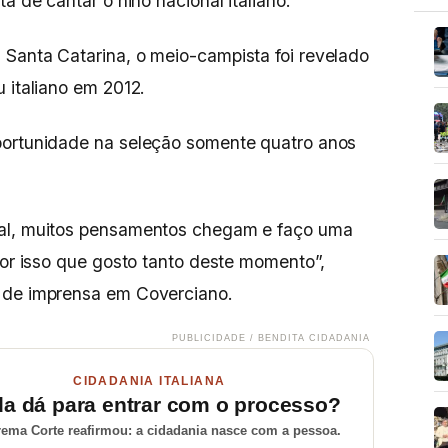
ta de cantar o hino nacional italiano.
Santa Catarina, o meio-campista foi revelado
u italiano em 2012.
portunidade na seleção somente quatro anos
nal, muitos pensamentos chegam e faço uma
por isso que gosto tanto deste momento”,
a de imprensa em Coverciano.
PUBLICIDADE / BENDITA CIDADANIA
CIDADANIA ITALIANA
da dá para entrar com o processo?
ema Corte reafirmou: a cidadania nasce com a pessoa.