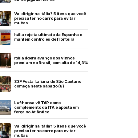
Vai dirigir na Itália? 5 itens que você
precisa ter no carro para evitar
multas
Itália rejeita ultimato da Espanha e
mantém controles de fronteira
Itália lidera avanço dos vinhos
premium no Brasil, com alta de 14,3%
33ª Festa Italiana de São Caetano
começa neste sábado (8)
Lufthansa vê TAP como
complemento da ITA e aposta em
força no Atlântico
Vai dirigir na Itália? 5 itens que você
precisa ter no carro para evitar
multas